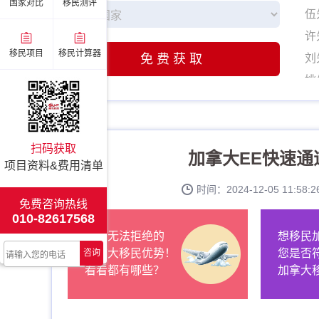
伍
国家对比
移民测评
许
刘
移民项目
移民计算器
免费获取
姚
张
李
赵
扫码获取
加拿大EE快速通
伍
项目资料&费用清单
许
时间：2024-12-05 11:5
刘
免费咨询热线
010-82617568
姚
让人无法拒绝的
想移民
张
加拿大移民优势！
您是否
咨询
李
看看都有哪些？
加拿大