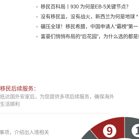
L-1A签证结合优势
移民百科局丨930 为何是EB-5关键节点？
没有移民监，没有战火，新西兰为何是地球 *
的“桃花源”？
碾压全球！移民希腊，中国申请人“霸榜”第一
富豪们悄悄布局的“后花园”，为什么选的都是
拿马？
移民后续服务：
抵达国外安家后，为您提供多项后续服务，确保海外
生活顺利
事项，介绍出入境相关