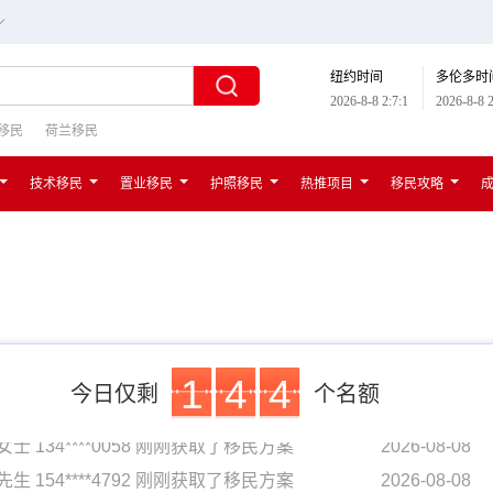
∟
纽约时间
多伦多时
2026-8-8 2:7:2
2026-8-8 2
移民
荷兰移民
技术移民
置业移民
护照移民
热推项目
移民攻略
1
4
4
今日仅剩
个名额
先生 154****4792 刚刚获取了移民方案
2026-08-08