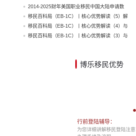
96.54%高位，在EB-1A/NIW
2014-2025财年美国职业移民中国大陆申请数
据深度分析：走势与未来展望
移民百科局（EB-1C）丨核心优势解读（5）解
决企业出海人才痛点
移民百科局（EB-1C）丨核心优势解读（4）与
EB-5投资移民对比
移民百科局（EB-1C）丨核心优势解读（3）与
H-1B签证对比
博乐移民优势
行前登陆辅导：
为您详细讲解移民登陆注意