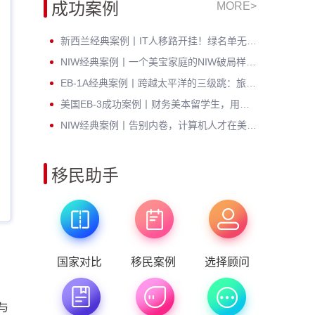
成功案例
MORE>
新西兰经典案例丨IT人移路开挂！绿名单无补料无电调，丝滑上岸！
NIW经典案例丨一个美宝家庭的NIW破局样本，无补件+陪读无忧双丰收
EB-1A经典案例丨跨越太平洋的三级跳：旅游签入境巧转身，I-485免试拿绿卡
美国EB-3成功案例丨财务美本留学生，用时间杠杆撬动留美确定人生
NIW经典案例丨告别内卷，计算机人才在美国迎来事业第二春
移民助手
国家对比
移民案例
选择顾问
与