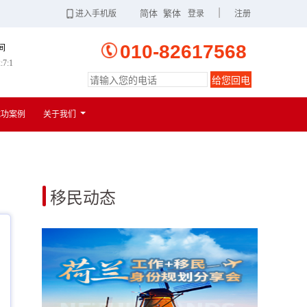
|
简体
繁体
进入手机版
登录
注册
010-82617568
间
:7:2
给您回电
扫一扫
进入手机版
成功案例
关于我们
移民动态