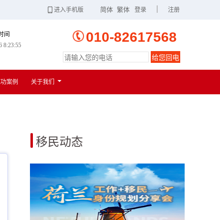
|
简体
繁体
进入手机版
登录
注册
010-82617568
时间
6 8:23:56
给您回电
扫一扫
进入手机版
成功案例
关于我们
移民动态