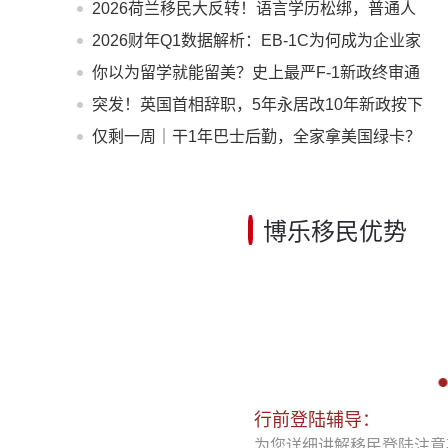
2026荷兰移民大反转！语言学历松绑，普通人
窗口期已至
2026财年Q1数据解析：EB-1C为何成为企业家
与高管的绿卡 * ？
你以为留学就能留美？史上最严F-1新政终审通
过！D/S正式终结
突发！英国首相辞职，5年永居改10年新政按下
暂停键——黄金窗口期已开启
仅剩一周｜干1年巴士后勤，全家拿美国绿卡？
老牌车企6月30日封档
博乐移民优势
行前登陆辅导：
为您详细讲解移民登陆注意