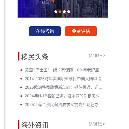
在线咨询
免费评估
移民头条
MORE>
美国 “巴士工”，绿卡有保障｜80 年老牌雇主担保，全家绿卡一步到位
2014-2025财年美国职业移民中国大陆申请数据深度分析：走势与未来展望
2025欧洲移民政策新动向：抓住机遇，迎接未来挑战！
2024年H-1B名额已满，没中签的你该怎么办？揭开留美家庭的伤疤！
2025年荷兰移民薪资要求又提高！现在办理一年能省3w多人民币！
海外资讯
MORE>