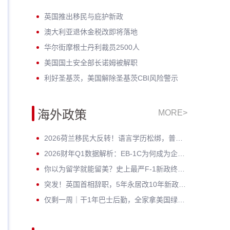
英国推出移民与庇护新政
澳大利亚退休金税改即将落地
华尔街摩根士丹利裁员2500人
美国国土安全部长诺姆被解职
利好圣基茨，美国解除圣基茨CBI风险警示
海外政策
MORE>
2026荷兰移民大反转！语言学历松绑，普通人窗口期已至
2026财年Q1数据解析：EB-1C为何成为企业家与高管的绿卡 * ？
你以为留学就能留美？史上最严F-1新政终审通过！D/S正式终结
突发！英国首相辞职，5年永居改10年新政按下暂停键——黄金窗口期已开启
仅剩一周｜干1年巴士后勤，全家拿美国绿卡？老牌车企6月30日封档