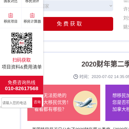
伍
国家对比
移民测评
许
刘
移民项目
移民计算器
免费获取
姚
张
李
赵
扫码获取
2020财年第二
伍
项目资料&费用清单
许
时间：2020-07-02 14:3
刘
免费咨询热线
010-82617568
姚
让人无法拒绝的
想移民
张
加拿大移民优势！
您是否
咨询
李
看看都有哪些？
加拿大