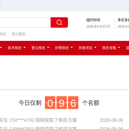
∟
纽约时间
多伦多
2026-8-6 8:23:56
2026-8-
移民
荷兰移民
技术移民
置业移民
护照移民
热推项目
移民攻略
0
9
6
今日仅剩
个名额
先生 154****4792 刚刚获取了移民方案
2026-08-06