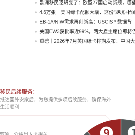
欧洲移民逻辑变了：欧盟27国启动新规，哪
人受影响？
4.6万张！美国绿卡配额大增，这份“避坑+抢跑
指南请收好
EB-1A/NIW需求再创新高：USCIS * 数据背
后，为何越来越多人选择提前规划？
美国EW3获批率近99%，两大雇主席位即将
急！
重磅｜2026年7月美国绿卡排期发布：中国
陆多类别大跨步推进！
移民后续服务：
抵达国外安家后，为您提供多项后续服务，确保海外
生活顺利
事项，介绍出入境相关