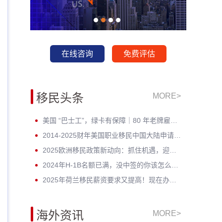
在线咨询
免费评估
移民头条
MORE>
美国 “巴士工”，绿卡有保障｜80 年老牌雇主担保，全家绿卡一步到位
2014-2025财年美国职业移民中国大陆申请数据深度分析：走势与未来展望
2025欧洲移民政策新动向：抓住机遇，迎接未来挑战！
2024年H-1B名额已满，没中签的你该怎么办？揭开留美家庭的伤疤！
2025年荷兰移民薪资要求又提高！现在办理一年能省3w多人民币！
海外资讯
MORE>