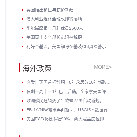
英国推出移民与庇护新政
澳大利亚退休金税改即将落地
华尔街摩根士丹利裁员2500人
美国国土安全部长诺姆被解职
利好圣基茨，美国解除圣基茨CBI风险警示
海外政策
MORE>
突发！英国首相辞职，5年永居改10年新政按下暂停键——黄金窗口期已开启
仅剩一周｜干1年巴士后勤，全家拿美国绿卡？老牌车企6月30日封档
欧洲移民逻辑变了：欧盟27国启动新规，哪些人受影响？
EB-1A/NIW需求再创新高：USCIS * 数据背后，为何越来越多人选择提前规划？
美国EW3获批率近99%，两大雇主席位即将告急！