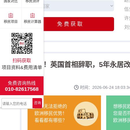
赵
国家对比
移民测评
伍
许
移民项目
移民计算器
免费获取
刘
姚
张
李
扫码获取
突发！英国首相辞职，5年永居改
赵
项目资料&费用清单
伍
许
免费咨询热线
时间：2026-06-24 18:0
010-82617568
刘
姚
咨询
让人无法拒绝的
想移民
张
欧洲移民优势！
您是否
看看都有哪些？
欧洲移