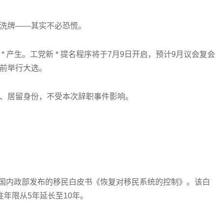
洗牌——其实不必恐慌。
 产生。工党新 * 提名程序将于7月9日开启，预计9月议会复会
前举行大选。
、居留身份，不受本次辞职事件影响。
英国内政部发布的移民白皮书《恢复对移民系统的控制》。该白
住年限从5年延长至10年。