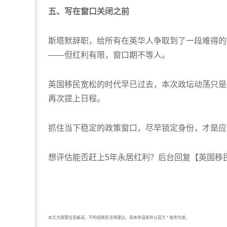
五、写在窗口关闭之前
斯塔默辞职，给所有在英华人争取到了一段难得的
——但红利有限，窗口期不等人。
英国移民宽松的时代早已过去，本次政坛动荡只是
再次提上日程。
抓住当下稳定的政策窗口，尽早锁定身份，才是应对
想评估能否赶上5年永居红利？后台回复【英国移
本文为政策信息解读，不构成移民法律建议，具体申请条件以官方 * 发布为准。