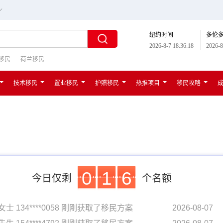
∟
纽约时间
多伦
2026-8-7 18:36:19
2026-8
移民
荷兰移民
技术移民
置业移民
护照移民
热推项目
移民攻略
0
1
6
今日仅剩
个名额
女士 134****0058 刚刚获取了移民方案
2026-08-07