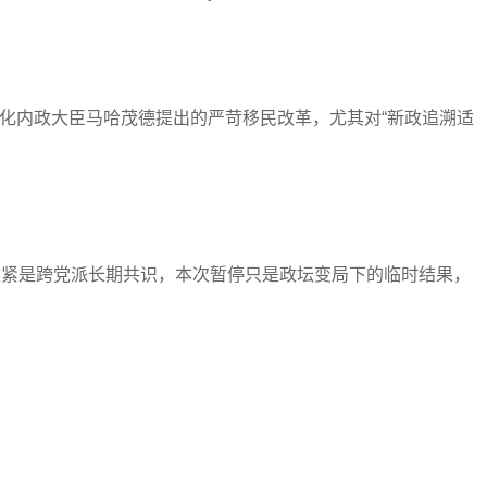
化内政大臣马哈茂德提出的严苛移民改革，尤其对“新政追溯适
民收紧是跨党派长期共识，本次暂停只是政坛变局下的临时结果，