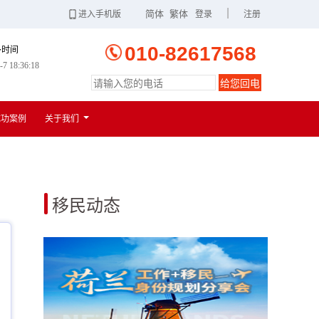
|
简体
繁体
进入手机版
登录
注册
010-82617568
多时间
-7 18:36:19
给您回电
扫一扫
进入手机版
成功案例
关于我们
移民动态