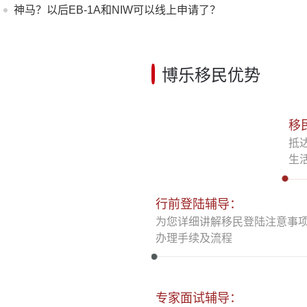
96.54%高位，在EB-1A/NIW
神马？以后EB-1A和NIW可以线上申请了？
博乐移民优势
移
抵
生
行前登陆辅导：
为您详细讲解移民登陆注意事
办理手续及流程
专家面试辅导：