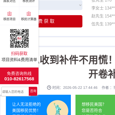
张先生 170*
国家对比
移民测评
李女士 134*
赵先生 154*
移民项目
移民计算器
免费获取
伍先生 139*
许先生 158*
刘先生 186*
姚先生 133*
扫码获取
张先生 170*
EB-1A收到补件不用
项目资料&费用清单
李女士 134*
开卷
赵先生 154*
免费咨询热线
010-82617568
伍先生 139*
时间：2026-05-22 17:44:46 作者
许先生 158*
咨询
刘先生 186*
让人无法拒绝的
想移民美国？
美国移民优势！
您是否符合